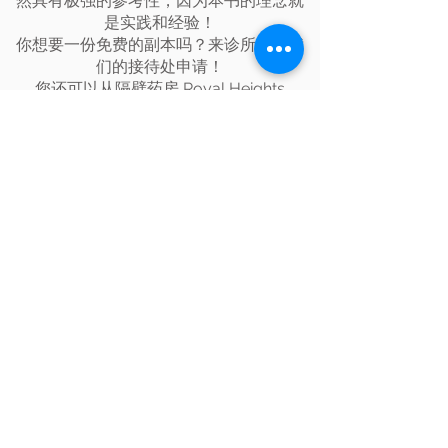
然具有极强的参考性，因为本书的理念就
是实践和经验！
你想要一份免费的副本吗？来诊所，向我
们的接待处申请！
您还可以从隔壁药房 Royal Heights
Pharmacy 领取免费副本。
如果您想为您的家人和朋友提供更多服
务，也欢迎询问。我们也许可以一起实现
健康的饮食和长期的生活方式改变！
Royal Heights Shopping Centre, Shop 12,
138 Royal Road, Massey, Auckland 0614
营业时间:
周一至周五 9:00am – 5:30pm
(午休时间, 1:00pm-1:30pm)
周六 , 周日及公共假期关门
营业时间外：
请前往24小时门诊:
White Cross Henderson 24/7
地址: 131 Lincoln Road, Henderson, Auckland 0610